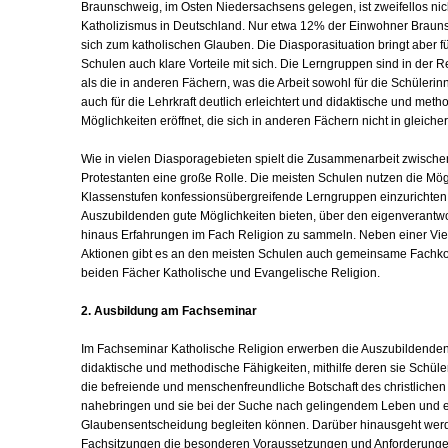
Braunschweig, im Osten Niedersachsens gelegen, ist zweifellos ni
Katholizismus in Deutschland. Nur etwa 12% der Einwohner Braun
sich zum katholischen Glauben. Die Diasporasituation bringt aber f
Schulen auch klare Vorteile mit sich. Die Lerngruppen sind in der Re
als die in anderen Fächern, was die Arbeit sowohl für die Schülerin
auch für die Lehrkraft deutlich erleichtert und didaktische und meth
Möglichkeiten eröffnet, die sich in anderen Fächern nicht in gleiche
Wie in vielen Diasporagebieten spielt die Zusammenarbeit zwische
Protestanten eine große Rolle. Die meisten Schulen nutzen die Mögl
Klassenstufen konfessionsübergreifende Lerngruppen einzurichten, 
Auszubildenden gute Möglichkeiten bieten, über den eigenverantwor
hinaus Erfahrungen im Fach Religion zu sammeln. Neben einer Vi
Aktionen gibt es an den meisten Schulen auch gemeinsame Fachk
beiden Fächer Katholische und Evangelische Religion.
2. Ausbildung am Fachseminar
Im Fachseminar Katholische Religion erwerben die Auszubildenden
didaktische und methodische Fähigkeiten, mithilfe deren sie Schül
die befreiende und menschenfreundliche Botschaft des christliche
nahebringen und sie bei der Suche nach gelingendem Leben und e
Glaubensentscheidung begleiten können. Darüber hinausgeht wer
Fachsitzungen die besonderen Voraussetzungen und Anforderung